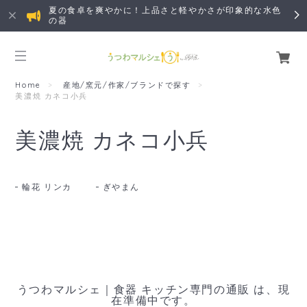
夏の食卓を爽やかに！上品さと軽やかさが印象的な水色
の器
Home
産地/窯元/作家/ブランドで探す
美濃焼 カネコ小兵
美濃焼 カネコ小兵
輪花 リンカ
ぎやまん
うつわマルシェ｜食器 キッチン専門の通販 は、現
在準備中です。