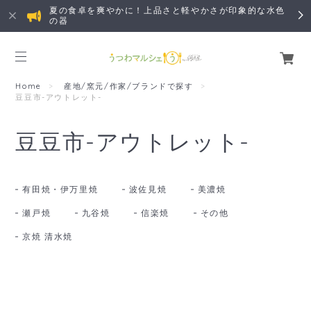
夏の食卓を爽やかに！上品さと軽やかさが印象的な水色
の器
Home
産地/窯元/作家/ブランドで探す
豆豆市-アウトレット-
豆豆市-アウトレット-
有田焼・伊万里焼
波佐見焼
美濃焼
瀬戸焼
九谷焼
信楽焼
その他
京焼 清水焼