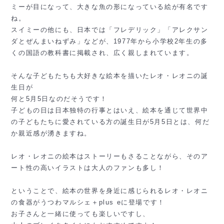
ミーが目になって、大きな魚の形になっている絵が有名です
ね。
スイミーの他にも、日本では「フレデリック」「アレクサン
ダとぜんまいねずみ」などが、1977年から小学校2年生の多
くの国語の教科書に掲載され、広く親しまれています。
そんな子どもたちも大好きな絵本を描いたレオ・レオニの誕
生日が
何と5月5日なのだそうです！
子どもの日は日本独特の行事とはいえ、絵本を通じて世界中
の子どもたちに愛されている方の誕生日が5月5日とは、何だ
か親近感が湧きますね。
レオ・レオニの絵本はストーリーもさることながら、そのア
ート性の高いイラストは大人のファンも多し！
ということで、絵本の世界を身近に感じられるレオ・レオニ
の食器がうつわマルシェ＋plus eに登場です！
お子さんと一緒に使っても楽しいですし、