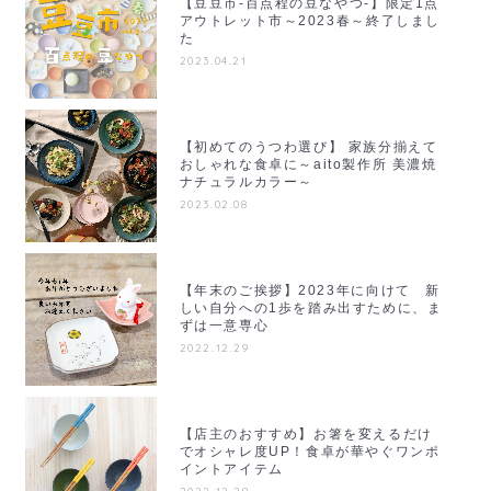
【豆豆市-百点程の豆なやつ-】限定1点
アウトレット市～2023春～終了しまし
た
2023.04.21
【初めてのうつわ選び】 家族分揃えて
おしゃれな食卓に～aito製作所 美濃焼
ナチュラルカラー～
2023.02.08
【年末のご挨拶】2023年に向けて 新
しい自分への1歩を踏み出すために、ま
ずは一意専心
2022.12.29
【店主のおすすめ】お箸を変えるだけ
でオシャレ度UP！食卓が華やぐワンポ
イントアイテム