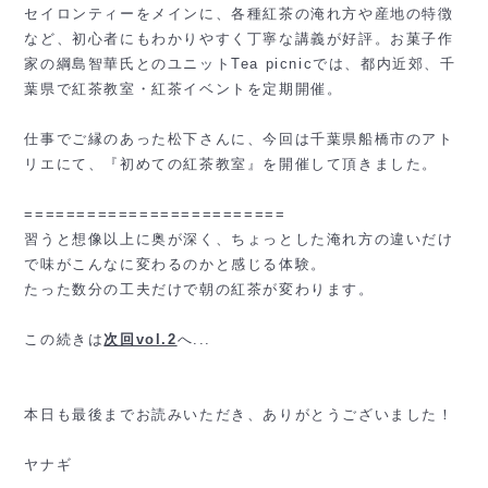
セイロンティーをメインに、各種紅茶の淹れ方や産地の特徴
など、初心者にもわかりやすく丁寧な講義が好評。お菓子作
家の綱島智華氏とのユニットTea picnicでは、都内近郊、千
葉県で紅茶教室・紅茶イベントを定期開催。
仕事でご縁のあった松下さんに、今回は千葉県船橋市のアト
リエにて、『初めての紅茶教室』を開催して頂きました。
=========================
習うと想像以上に奥が深く、ちょっとした淹れ方の違いだけ
で味がこんなに変わるのかと感じる体験。
たった数分の工夫だけで朝の紅茶が変わります。
この続きは
次回vol.2
へ...
本日も最後までお読みいただき、ありがとうございました！
ヤナギ