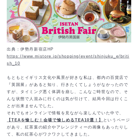
出典：伊勢丹新宿店HP
https://www.mistore.jp/shopping/event/shinjuku_e/briti
sh_10
もともとイギリス文化や風景が好きな私は、都内の百貨店で
『英国展』があると知り、行きたくてしょうがなかったので
すが、タイミング悪く体調を崩し、こんなご時世なので、そ
んな状態で人混みに行くのは気が引けて、結局今回は行くこ
とが出来ませんでした。
それでもオンラインで情報を見ながら楽しんでいた中で、
【TEAを愉しむ！会場で愉しめるTEA10選！】
というページ
があり、紅茶葉の紹介やアレンジティーの画像もあったりし
て、私の紅茶心がワクワクしてきました。